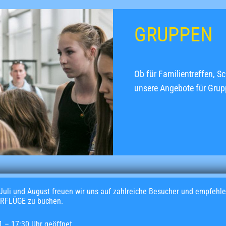
GRUPPEN
Ob für Familientreffen, 
unsere Angebote für Grup
Juli und August freuen wir uns auf zahlreiche Besucher und empfehl
RFLÜGE zu buchen.
1 – 17:30 Uhr geöffnet.