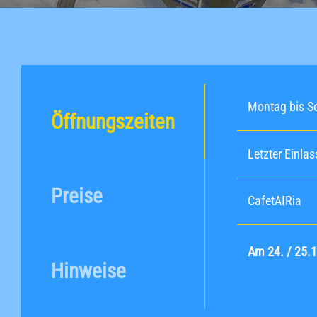
Montag bis S
Öffnungszeiten
Letzter Einlas
Preise
CafetAIRia
Am 24. / 25.
Hinweise