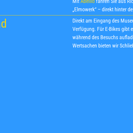
Mit
Abellio
fahren Sie aus Ric
„Elmowerk“ – direkt hinter 
ad
Direkt am Eingang des Museu
Verfügung. Für E-Bikes gibt 
während des Besuchs auflade
Wertsachen bieten wir Schlie