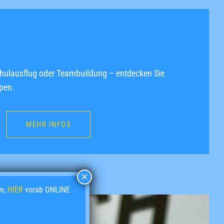
Schulausflug oder Teambuildung – entdecken Sie
pen.
MEHR INFOS
en,
HIER
vorab ONLINE