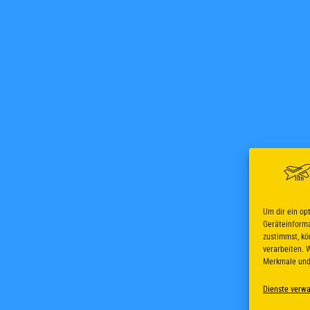
Um dir ein op
Geräteinforma
zustimmst, kö
verarbeiten. 
Merkmale und
Dienste verwa