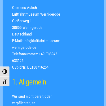
Clemens Aulich
Luftfahrtmuseum Wernigerode
Gießerweg 1
38855 Wernigerode
Deutschland
E-Mail:
info@
luftfahrtmuseum-
wernigerode.de
Telefonnummer: +49 (0)3943
633126
USt-IdNr: DE188716254
Umschalten auf hohe Kontraste
1. Allgemein
Schrift vergrößern
Wir sind nicht bereit oder
verpflichtet, an