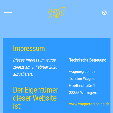
Impressum
Dieses Impressum wurde
Technische Betreuung
zuletzt am 1. Februar 2026
wagnergraphics
aktualisiert.
Torsten Wagner
Goethestraße 1
Der Eigentümer
38855 Wernigerode
dieser Website
ist:
www.wagnergraphics.de