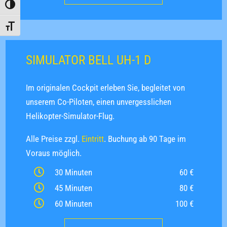
Umschalten auf hohe Kontraste
Schrift vergrößern
SIMULATOR BELL UH-1 D
Im originalen Cockpit erleben Sie, begleitet von
unserem Co-Piloten, einen unvergesslichen
Helikopter-Simulator-Flug.
Alle Preise zzgl.
Eintritt
. Buchung ab 90 Tage im
Voraus möglich.
30 Minuten
60 €
45 Minuten
80 €
60 Minuten
100 €